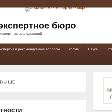
экспертное бюро
 экспертных исследований
кспертиз и рекомендуемые вопросы
Услуги
Наука
От
Область
основной
СВЫШЕ
боковой
панели
тности