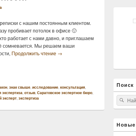
а
ереписки с нашим постоянным клиентом.
азу пробивает потолок в офисе 🙂
кто работает с нами давно, и приглашаем
ещё сомневается. Мы решаем ваши
Пятничные приятности
ости,
Продолжить чтение
→
Поиск 
акон
,
знак свыше
,
исследование
,
консультация
,
 экспертиза
,
отзыв
,
Саратовское экспертное бюро
,
Найти:
 эксперт
,
экспертиза
Пои
Новые