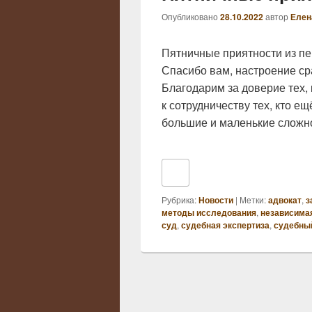
Опубликовано
28.10.2022
автор
Елен
Пятничные приятности из п
Спасибо вам, настроение ср
Благодарим за доверие тех, 
к сотрудничеству тех, кто 
большие и маленькие сложн
Рубрика:
Новости
|
Метки:
адвокат
,
з
методы исследования
,
независимая
суд
,
судебная экспертиза
,
судебный