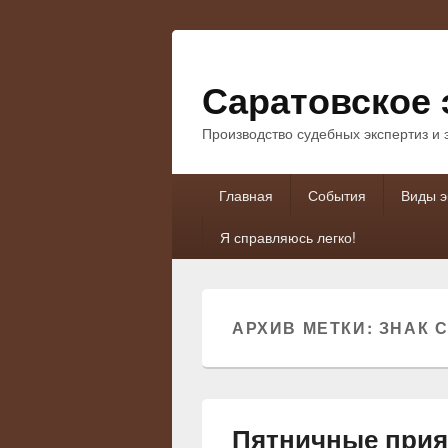
Саратовское 
Производство судебных экспертиз и
Основное
Главная
События
Виды э
меню
Я справляюсь легко!
АРХИВ МЕТКИ:
ЗНАК 
Пятничные прия