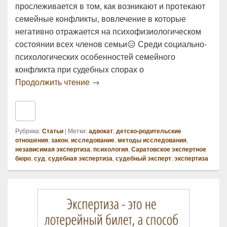
прослеживается в том, как возникают и протекают
семейные конфликты, вовлечение в которые
негативно отражается на психофизиологическом
состоянии всех членов семьи😑 Среди социально-
психологических особенностей семейного
конфликта при судебных спорах о
СУД СПОСОБСТВУЕТ РАЗЖИГАН
Продолжить чтение
→
Рубрика:
Статьи
|
Метки:
адвокат
,
детско-родительские
отношения
,
закон
,
исследование
,
методы исследования
,
независимая экспертиза
,
психология
,
Саратовское экспертное
бюро
,
суд
,
судебная экспертиза
,
судебный эксперт
,
экспертиза
Область
основной
боковой
панели