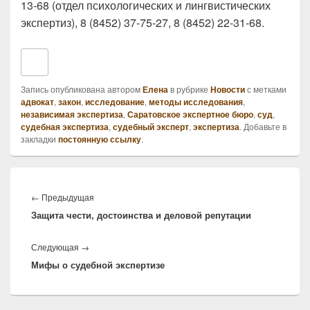
13-68 (отдел психологических и лингвистических
экспертиз), 8 (8452) 37-75-27, 8 (8452) 22-31-68.
Запись опубликована автором
Елена
в рубрике
Новости
с метками
адвокат
,
закон
,
исследование
,
методы исследования
,
независимая экспертиза
,
Саратовское экспертное бюро
,
суд
,
судебная экспертиза
,
судебный эксперт
,
экспертиза
. Добавьте в
закладки
постоянную ссылку
.
Навигация
по
Предыдущая
←
Предыдущая
записям
Защита чести, достоинства и деловой репутации
запись:
Следующая
Следующая
→
Мифы о судебной экспертизе
запись: