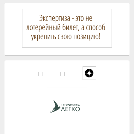
Область
основной
боковой
панели