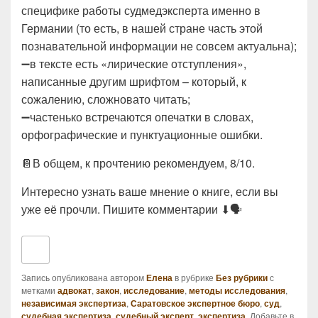
специфике работы судмедэксперта именно в
Германии (то есть, в нашей стране часть этой
познавательной информации не совсем актуальна);
➖в тексте есть «лирические отступления»,
написанные другим шрифтом – который, к
сожалению, сложновато читать;
➖частенько встречаются опечатки в словах,
орфографические и пунктуационные ошибки.
📔В общем, к прочтению рекомендуем, 8/10.
Интересно узнать ваше мнение о книге, если вы
уже её прочли. Пишите комментарии ⬇🗣
Запись опубликована автором
Елена
в рубрике
Без рубрики
с
метками
адвокат
,
закон
,
исследование
,
методы исследования
,
независимая экспертиза
,
Саратовское экспертное бюро
,
суд
,
судебная экспертиза
,
судебный эксперт
,
экспертиза
. Добавьте в