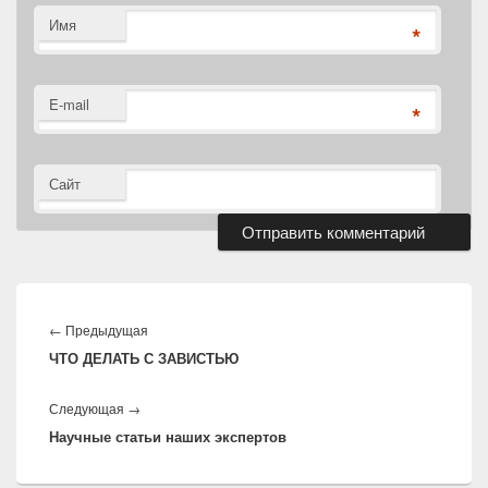
Имя
*
E-mail
*
Сайт
Навигация
по
Предыдущая
←
Предыдущая
записям
ЧТО ДЕЛАТЬ С ЗАВИСТЬЮ
запись:
Следующая
Следующая
→
Научные статьи наших экспертов
запись: