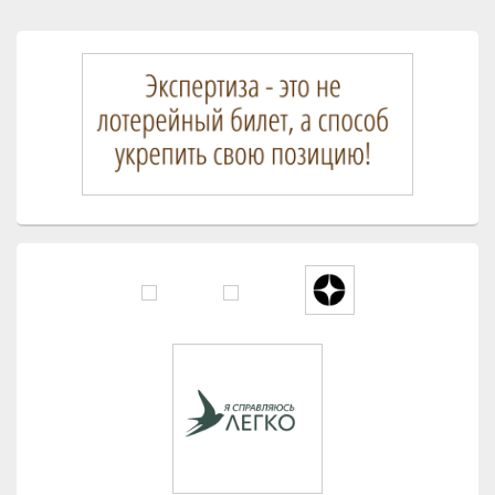
Область
основной
боковой
панели