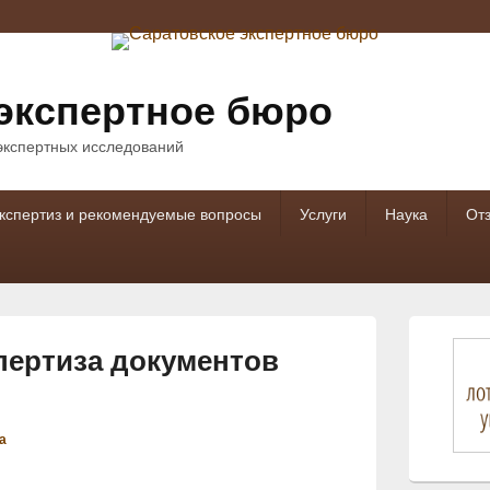
экспертное бюро
 экспертных исследований
кспертиз и рекомендуемые вопросы
Услуги
Наука
От
Область
основной
пертиза документов
боковой
панели
а