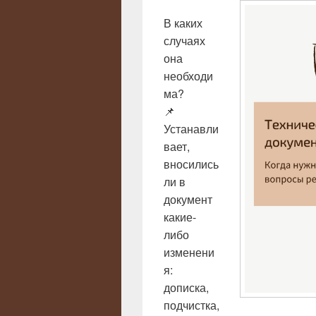
В каких
случаях
она
необходи
ма?
📌
Устанавли
вает,
вносились
ли в
документ
какие-
либо
изменени
я:
дописка,
подчистка,