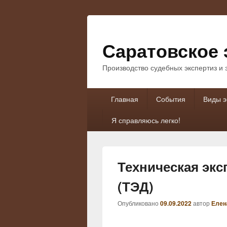
Саратовское 
Производство судебных экспертиз и
Основное
Главная
События
Виды э
меню
Я справляюсь легко!
Техническая экс
(ТЭД)
Опубликовано
09.09.2022
автор
Елен