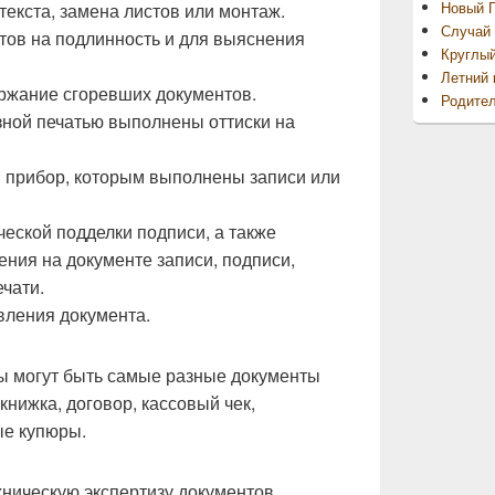
Новый Г
текста, замена листов или монтаж. ⠀⠀
Случай 
тов на подлинность и для выяснения
Круглы
Летний 
ержание сгоревших документов. ⠀⠀
Родител
зной печатью выполнены оттиски на
прибор, которым выполнены записи или
ческой подделки подписи, а также
ния на документе записи, подписи,
ечати. ⠀⠀
вления документа. ⠀⠀
ы могут быть самые разные документы
 книжка, договор, кассовый чек,
ые купюры.
ническую экспертизу документов