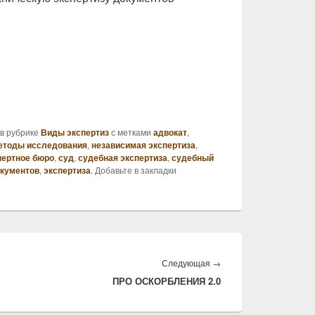
в рубрике
Виды экспертиз
с метками
адвокат
,
етоды исследования
,
независимая экспертиза
,
пертное бюро
,
суд
,
судебная экспертиза
,
судебный
окументов
,
экспертиза
. Добавьте в закладки
Следующая
Следующая
→
ПРО ОСКОРБЛЕНИЯ 2.0
запись: