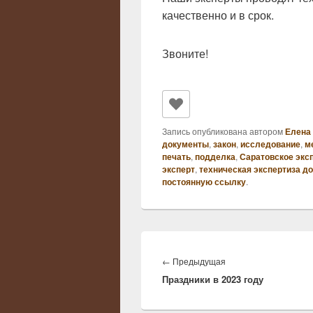
качественно и в срок.
Звоните!
Запись опубликована автором
Елена
документы
,
закон
,
исследование
,
м
печать
,
подделка
,
Саратовское экс
эксперт
,
техническая экспертиза д
постоянную ссылку
.
Навигация
по
Предыдущая
←
Предыдущая
записям
Праздники в 2023 году
запись: