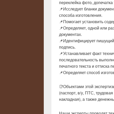
переклейка фото, допечатка 
📌Исследует бланки докумен
способа изготовления. ⠀⠀
📌Помогает установить сод
📌Определяет, одной или ра
документах. ⠀⠀
📌Идентифицирует пишущий 
подпись. ⠀⠀
📌Устанавливает факт техни
последовательность выполне
печатного текста и оттиска п
📌Определяет способ изгото
📑Объектами этой экспертиз
(паспорт, в/у, ПТС, трудовая
накладная), а также денежн
Наши эксперты проводят тех