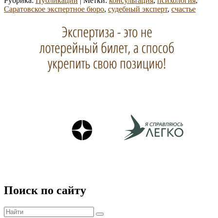
Рубрика:
Публикации
|
Метки:
консультация
,
психология
,
сделать
Саратовское экспертное бюро
,
судебный эксперт
,
счастье
на
Область
пути
к
основной
СЧАСТЬ
боковой
панели
Поиск по сайту
Найти:
Поиск