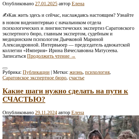
Опубликовано
27.01.2025
автор
Елена
✍️Как жить здесь и сейчас, наслаждаясь настоящим? Узнайте
в новом видеоинтервью с начальником отдела
психологических и лингвистических экспертиз Саратовского
экспертного бюро, главным экспертом, судебным и
медицинским психологом Дьячковой Мариной
Александровной. Интервьюер — председатель адвокатской
коллегии «Империя» Ирина Вячеславовна Матусеева.
Жить
Записаться
Продолжить чтение
→
здесь
и
Рубрика:
Публикации
|
Метки:
жизнь
,
психология
,
сейчас
Саратовское экспертное бюро
,
счастье
Какие шаги нужно сделать на пути к
СЧАСТЬЮ?
Опубликовано
29.11.2024
автор
Елена