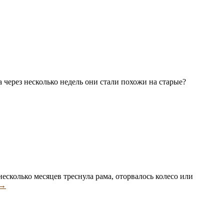
 через несколько недель они стали похожи на старые?
вароведческая
спертиза:
увь
несколько месяцев треснула рама, оторвалось колесо или
Товароведческая
→
экспертиза:
коляски