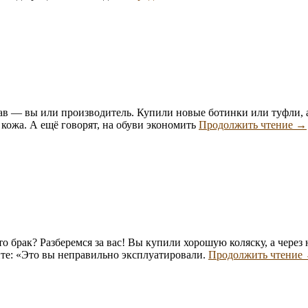
экспертиза
ав — вы или производитель. Купили новые ботинки или туфли, а
То
 кожа. А ещё говорят, на обуви экономить
Продолжить чтение
→
эк
об
о брак? Разберемся за вас! Вы купили хорошую коляску, а через 
ите: «Это вы неправильно эксплуатировали.
Продолжить чтение