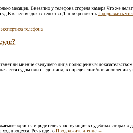
лько месяцев. Внезапно у телефона сгорела камера.Что же делат
суд.В качестве доказательства Д. прикрепляет к
Продолжить чте
,
экспертиза телефона
суде?
, станет ли мнение сведущего лица полноценным доказательство
значается судом или следствием, в определении/постановлении 
ажаемые юристы и родители, участвующие в судебных спорах о д
Несуществующая
 ход процесса. Речь идет о
Продолжить чтение
→