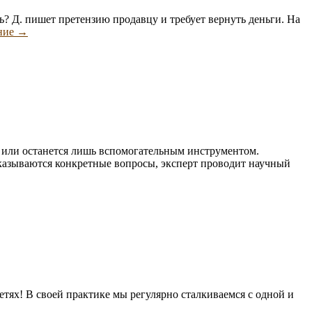
ь? Д. пишет претензию продавцу и требует вернуть деньги. На
Случай
ние
→
из
экспертной
практики
м или останется лишь вспомогательным инструментом.
указываются конкретные вопросы, эксперт проводит научный
етях! В своей практике мы регулярно сталкиваемся с одной и