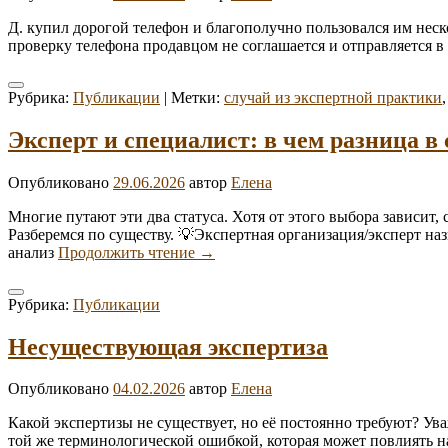
Д. купил дорогой телефон и благополучно пользовался им неско
проверку телефона продавцом не соглашается и отправляется в 
Рубрика:
Публикации
|
Метки:
случай из экспертной практики
Эксперт и специалист: в чем разница в 
Опубликовано
29.06.2026
автор
Елена
Многие путают эти два статуса. Хотя от этого выбора зависит
Разберемся по существу. 💡Экспертная организация/эксперт на
Эксперт
анализ
Продолжить чтение
→
и
специалист:
Рубрика:
Публикации
в
чем
разница
Несуществующая экспертиза
в
суде?
Опубликовано
04.02.2026
автор
Елена
Какой экспертизы не существует, но её постоянно требуют? Ув
той же терминологической ошибкой, которая может повлиять на