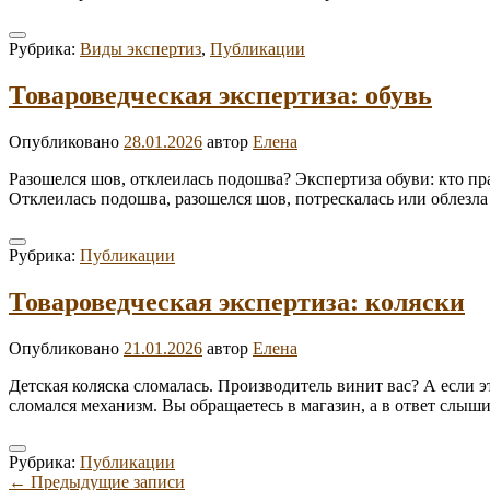
Рубрика:
Виды экспертиз
,
Публикации
Товароведческая экспертиза: обувь
Опубликовано
28.01.2026
автор
Елена
Разошелся шов, отклеилась подошва? Экспертиза обуви: кто пр
Отклеилась подошва, разошелся шов, потрескалась или облезла
Рубрика:
Публикации
Товароведческая экспертиза: коляски
Опубликовано
21.01.2026
автор
Елена
Детская коляска сломалась. Производитель винит вас? А если эт
сломался механизм. Вы обращаетесь в магазин, а в ответ слыш
Рубрика:
Публикации
Навигация
←
Предыдущие записи