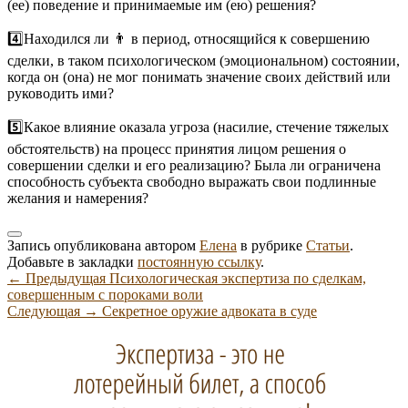
(ее) поведение и принимаемые им (ею) решения?
4️⃣Находился ли 👨 в период, относящийся к совершению
сделки, в таком психологическом (эмоциональном) состоянии,
когда он (она) не мог понимать значение своих действий или
руководить ими?
5️⃣Какое влияние оказала угроза (насилие, стечение тяжелых
обстоятельств) на процесс принятия лицом решения о
совершении сделки и его реализацию? Была ли ограничена
способность субъекта свободно выражать свои подлинные
желания и намерения?
Запись опубликована автором
Елена
в рубрике
Статьи
.
Добавьте в закладки
постоянную ссылку
.
Навигация
Предыдущая
←
Предыдущая
Психологическая экспертиза по сделкам,
запись:
совершенным с пороками воли
по
Следующая
Следующая
→
Секретное оружие адвоката в суде
записям
Область
запись:
основной
боковой
панели