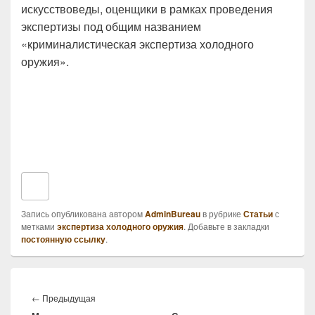
искусствоведы, оценщики в рамках проведения
экспертизы под общим названием
«криминалистическая экспертиза холодного
оружия».
Запись опубликована автором
AdminBureau
в рубрике
Статьи
с
метками
экспертиза холодного оружия
. Добавьте в закладки
постоянную ссылку
.
Навигация
по
Предыдущая
←
Предыдущая
записям