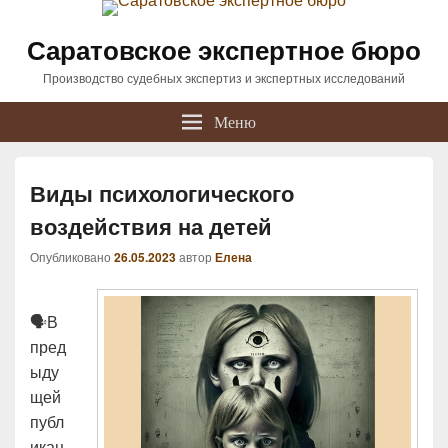
Саратовское экспертное бюро
Производство судебных экспертиз и экспертных исследований
Меню
Виды психологического
воздействия на детей
Опубликовано
26.05.2023
автор
Елена
🗣В
пред
ыду
щей
публ
икац