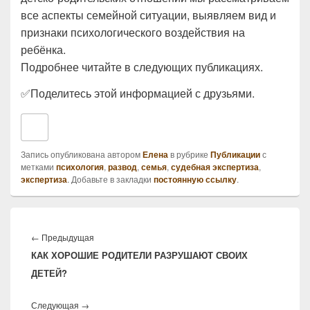
все аспекты семейной ситуации, выявляем вид и
признаки психологического воздействия на
ребёнка.
Подробнее читайте в следующих публикациях.
✅Поделитесь этой информацией с друзьями.
Запись опубликована автором
Елена
в рубрике
Публикации
с
метками
психология
,
развод
,
семья
,
судебная экспертиза
,
экспертиза
. Добавьте в закладки
постоянную ссылку
.
Навигация
по
Предыдущая
←
Предыдущая
записям
КАК ХОРОШИЕ РОДИТЕЛИ РАЗРУШАЮТ СВОИХ
запись:
ДЕТЕЙ?
Следующая
Следующая
→