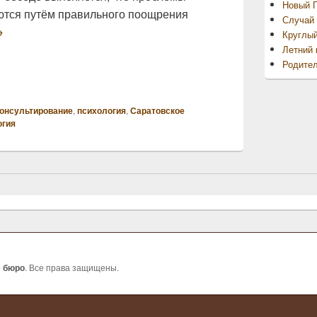
Новый Г
ются путём правильного поощрения
Случай 
ак правильно хвалить ребёнка?
→
Круглы
Летний 
Родител
онсультирование
,
психология
,
Саратовское
огия
е бюро
. Все права защищены.