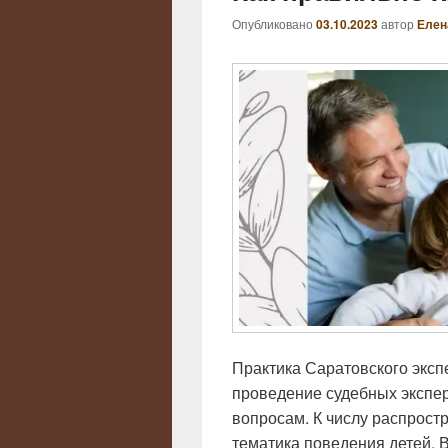
Опубликовано
03.10.2023
автор
Елен
Практика Саратовского эксп
проведение судебных экспер
вопросам. К числу распрост
тематика поведения детей. 