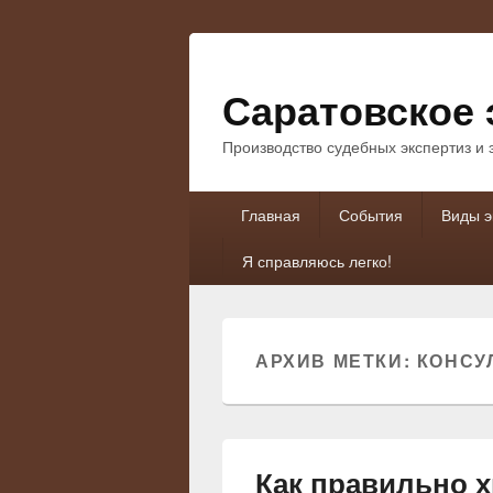
Саратовское 
Производство судебных экспертиз и
Основное
Главная
События
Виды э
меню
Я справляюсь легко!
АРХИВ МЕТКИ:
КОНСУ
Как правильно х