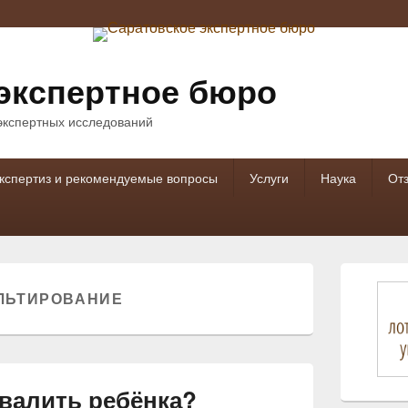
экспертное бюро
 экспертных исследований
кспертиз и рекомендуемые вопросы
Услуги
Наука
От
Область
основной
ЛЬТИРОВАНИЕ
боковой
панели
валить ребёнка?