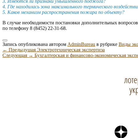
3. Имеются ли признаки умышленного поджога?
4. Где находилась зона максимального термического воздействи
5. Каков механизм распространения пожара по объекту?
В случае необходимости постановки дополнительных вопросов
по телефону 8 (8452) 22-31-68.
Запись опубликована автором
AdminBureau
в рубрике
Виды эк
Навигация
Предыдущая
←
Предыдущая
Электротехническая экспертиза
Следующая
запись:
Следующая
→
Бухгалтерская и финансово-экономическая эксп
по
Область
запись:
записям
основной
боковой
панели