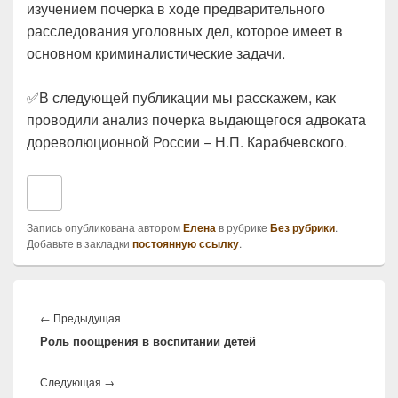
изучением почерка в ходе предварительного
расследования уголовных дел, которое имеет в
основном криминалистические задачи.
✅В следующей публикации мы расскажем, как
проводили анализ почерка выдающегося адвоката
дореволюционной России − Н.П. Карабчевского.
Запись опубликована автором
Елена
в рубрике
Без рубрики
.
Добавьте в закладки
постоянную ссылку
.
Навигация
по
Предыдущая
←
Предыдущая
записям
Роль поощрения в воспитании детей
запись:
Следующая
Следующая
→