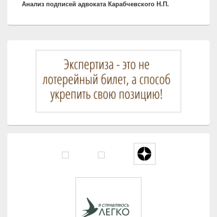
Анализ подписей адвоката Карабчевского Н.П.
запись:
Область
основной
боковой
панели