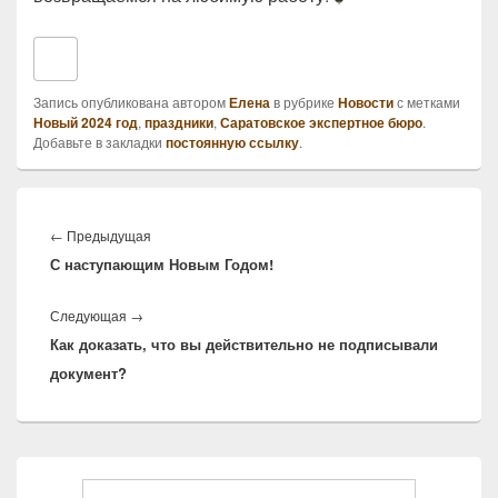
Запись опубликована автором
Елена
в рубрике
Новости
с метками
Новый 2024 год
,
праздники
,
Саратовское экспертное бюро
.
Добавьте в закладки
постоянную ссылку
.
Навигация
по
Предыдущая
←
Предыдущая
записям
С наступающим Новым Годом!
запись:
Следующая
Следующая
→
Как доказать, что вы действительно не подписывали
запись:
документ?
Область
основной