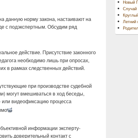
Новый Г
Случай 
Круглы
на данную норму закона, настаивают на
Летний 
де с подэкспертным. Обсудим ряд
Родител
уальное действие. Присутствие законного
педагога необходимо лишь при опросах,
их в рамках следственных действий.
утствующие при производстве судебной
ли) могут вмешиваться в ход беседы,
о- или видеофиксацию процесса
имо
объективной информации эксперту-
овить доверительный контакт с