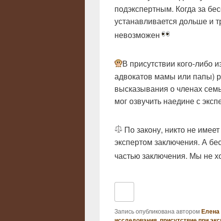
подэкспертным. Когда за бес
устанавливается дольше и т
невозможен
В присутствии кого-либо и
адвокатов мамы или папы) р
высказывания о членах семьи
мог озвучить наедине с эксп
По закону, никто не имеет
экспертом заключения. А бе
частью заключения. Мы не х
Запись опубликована автором
Елена
исследования
,
присутствие при экс