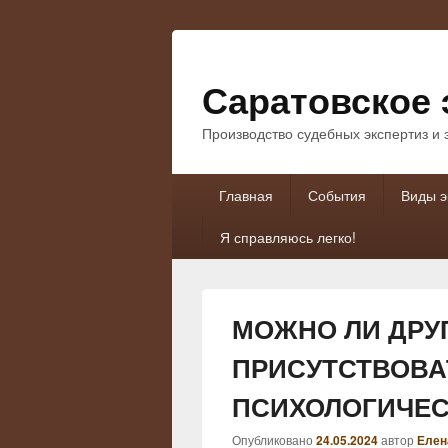
Саратовское 
Производство судебных экспертиз и
Основное
Главная
События
Виды э
меню
Я справляюсь легко!
МОЖНО ЛИ ДРУ
ПРИСУТСТВОВА
ПСИХОЛОГИЧЕС
Опубликовано
24.05.2024
автор
Елен