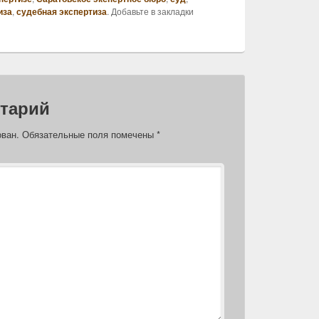
иза
,
судебная экспертиза
. Добавьте в закладки
тарий
ован.
Обязательные поля помечены
*