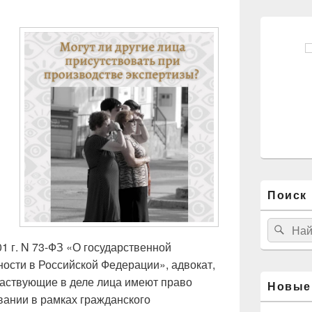
Поиск 
Найти:
Пои
1 г. N 73-ФЗ «О государственной
ности в Российской Федерации», адвокат,
частвующие в деле лица имеют право
Новые
вании в рамках гражданского