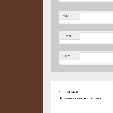
Имя
E-mail
Сайт
Навигация
по
Предыдущая
←
Предыдущая
записям
Эксклюзивная экспертиза
запись: