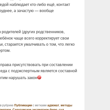
едой наблюдает кто-либо ещё, контакт
руднее, а зачастую — вообще
з родителей (других родственников,
ебёнок чаще всего корректирует свои
, старается умалчивать о том, что легко
ертом.
 права присутствовать при составлении
седа с подэкспертным является составной
отим нарушать закон
в рубрике
Публикации
с метками
адвокат
,
методы
пертизе
,
Саратовское экспертное бюро
,
суд
,