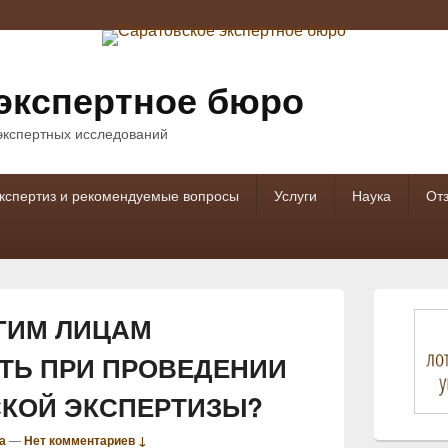
экспертное бюро
 экспертных исследований
кспертиз и рекомендуемые вопросы
Услуги
Наука
От
Область
основной
ГИМ ЛИЦАМ
боковой
панели
ТЬ ПРИ ПРОВЕДЕНИИ
КОЙ ЭКСПЕРТИЗЫ?
а
—
Нет комментариев ↓