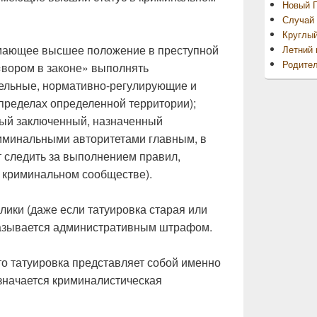
Новый Г
Случай 
Круглы
имающее высшее положение в преступной
Летний 
Родител
«вором в законе» выполнять
ельные, нормативно-регулирующие и
пределах определенной территории);
ный заключенный, назначенный
риминальными авторитетами главным, в
т следить за выполнением правил,
в криминальном сообществе).
ики (даже если татуировка старая или
казывается административным штрафом.
то татуировка представляет собой именно
значается криминалистическая