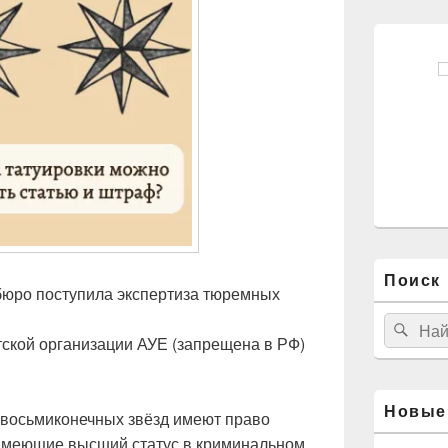
Поиск 
бюро поступила экспертиза тюремных
Найти:
Пои
тской организации АУЕ (запрещена в РФ)
Новые
 восьмиконечных звёзд имеют право
 имеющие высший статус в криминальном