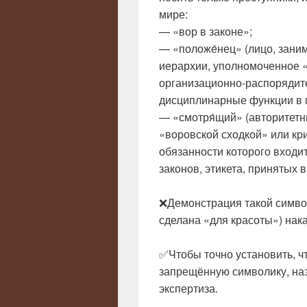
мире:
— «вор в законе»;
— «положе́нец» (лицо, зан
иерархии, уполномоченное 
организационно-распорядит
дисциплинарные функции в 
— «смотря́щий» (авторитет
«воровской сходкой» или к
обязанности которого входи
законов, этикета, принятых 
❌Демонстрация такой символ
сделана «для красоты») на
✅Чтобы точно установить, ч
запрещённую символику, на
экспертиза.