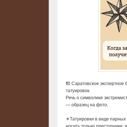
❗В Саратовское экспертное 
татуировок.
Речь о символике экстремис
— образец на фото.
✴️Татуировки в виде парных
носить только преступники,