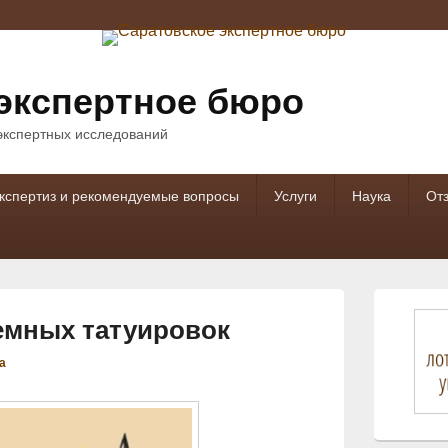
экспертное бюро
 экспертных исследований
кспертиз и рекомендуемые вопросы
Услуги
Наука
От
Область
основной
емных татуировок
боковой
панели
а