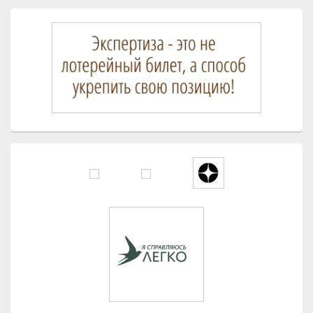
Область
основной
боковой
панели