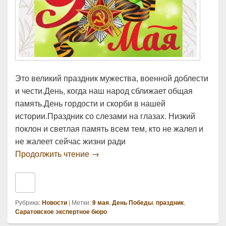
Это великий праздник мужества, военной доблести
и чести.День, когда наш народ сближает общая
память.День гордости и скорби в нашей
истории.Праздник со слезами на глазах. Низкий
поклон и светлая память всем тем, кто не жалел и
не жалеет сейчас жизни ради
Поздравляем с 79-й годовщиной По
Продолжить чтение
→
Рубрика:
Новости
|
Метки:
9 мая
,
День Победы
,
праздник
,
Саратовское экспертное бюро